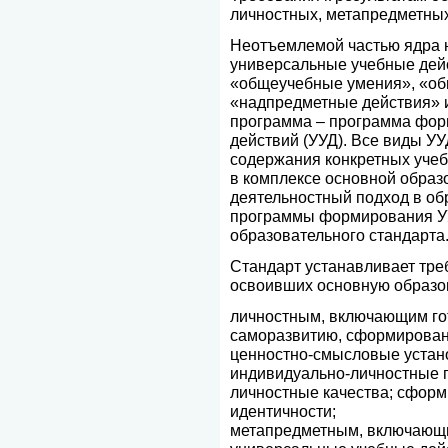
личностных, метапредметных
Неотъемлемой частью ядра 
универсальные учебные дей
«общеучебные умения», «об
«надпредметные действия» и
программа – программа фор
действий (УУД). Все виды УУ
содержания конкретных уче
в комплексе основной образ
деятельностный подход в об
программы формирования УУ
образовательного стандарта
Стандарт устанавливает тре
освоивших основную образо
личностным, включающим гот
саморазвитию, сформированн
ценностно-смысловые устан
индивидуально-личностные п
личностные качества; сформ
идентичности;
метапредметным, включающ