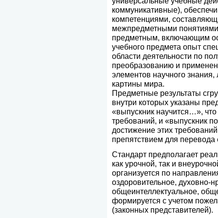
универсальные учебные дейс
коммуникативные), обеспеч
компетенциями, составляющи
межпредметными понятиями
предметным, включающим ос
учебного предмета опыт спе
области деятельности по пол
преобразованию и применен
элементов научного знания,
картины мира.
Предметные результаты сгр
внутри которых указаны пре
«выпускник научится…», что
требований, и «выпускник п
достижение этих требований
препятствием для перевода 
Стандарт предполагает реа
как урочной, так и внеурочн
организуется по направлени
оздоровительное, духовно-н
общеинтеллектуальное, обще
формируется с учетом пожел
(законных представителей).