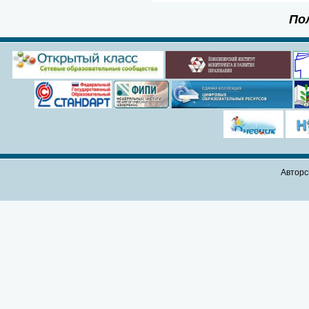
По
Авторс