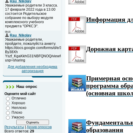
Информация д
Дорожная карт
Для добавления необходима
авторизация
Примерная осн
программа обра
Наш опрос
(основная шко
Оцените мой сайт
Отлично
Хорошо
Неплохо
Плохо
Ужасно
Фундаментальн
Результаты
|
Архив опросов
образования
Всего ответов:
29