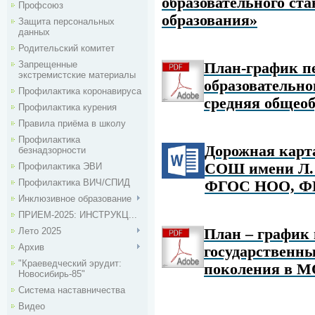
образовательного ста
Профсоюз
образования»
Защита персональных
данных
Родительский комитет
Запрещенные
План-график п
экстремистские материалы
образовательно
Профилактика коронавируса
средняя общео
Профилактика курения
Правила приёма в школу
Профилактика
Дорожная карт
безнадзорности
СОШ имени Л. 
Профилактика ЭВИ
Профилактика ВИЧ/СПИД
ФГОС НОО, Ф
Инклюзивное образование
ПРИЕМ-2025: ИНСТРУКЦ...
Лето 2025
План – график
Архив
государственны
"Краеведческий эрудит:
поколения в 
Новосибирь-85"
Система наставничества
Видео