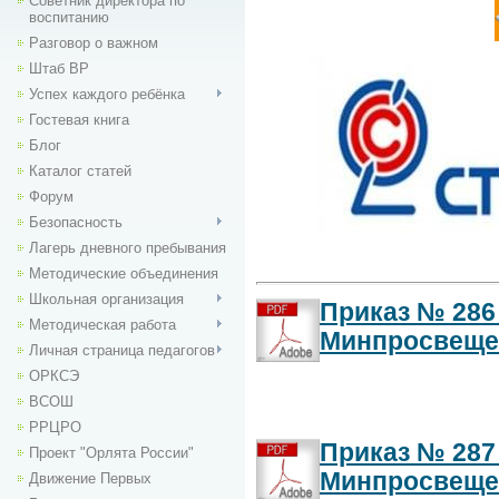
Советник директора по
воспитанию
Разговор о важном
Штаб ВР
Успех каждого ребёнка
Гостевая книга
Блог
Каталог статей
Форум
Безопасность
Лагерь дневного пребывания
Методические объединения
Школьная организация
Приказ № 286 о
Методическая работа
Минпросвеще
Личная страница педагогов
ОРКСЭ
ВСОШ
РРЦРО
Приказ № 287 о
Проект "Орлята России"
Минпросвеще
Движение Первых