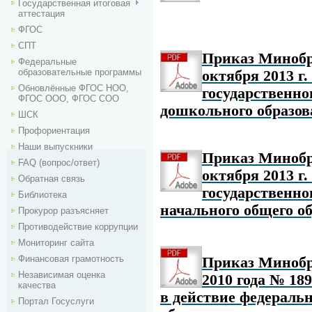
Государственная итоговая
аттестация
ФГОС
СПТ
Приказ Минобр
Федеральные
образовательные программы
октября 2013 г
Обновлённые ФГОС НОО,
государственно
ФГОС ООО, ФГОС СОО
дошкольного образов
ШСК
Профориентация
Наши выпускники
Приказ Минобр
FAQ (вопрос/ответ)
октября 2013 г
Обратная связь
государственно
Библиотека
начального общего о
Прокурор разъясняет
Противодействие коррупции
Мониторинг сайта
Финансовая грамотность
Приказ Минобрн
Независимая оценка
2010 года № 18
качества
в действие федеральн
Портал Госуслуги