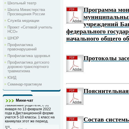
Школьный театр
Программа мон
Школа Министерства
Просвещения России
муниципальных
Служба медиации
учреждений Ба
Проект «Сетевой учитель
федерального государ
НСО»
начального общего о
ШНОР
Профилактика
правонарушений
Профилактика здоровья
Протоколы засе
Профилактика детского
дорожно-транспортного
травматизма
ЮИД
Семинар-практикум
Пояснительная
Мини-чат
Состав систем