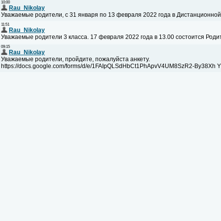
10:00
Rau_Nikolay
Уважаемые родители, с 31 января по 13 февраля 2022 года в Дистанционной ф
11:51
Rau_Nikolay
Уважаемые родители 3 класса. 17 февраля 2022 года в 13.00 состоится Род
09:15
Rau_Nikolay
Уважаемые родители, пройдите, пожалуйста анкету.
https://docs.google.com/forms/d/e/1FAIpQLSdHbCt1PhApvV4UM8SzR2-By38Xh