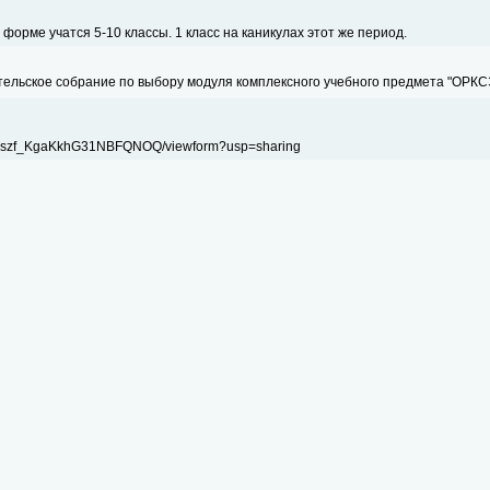
орме учатся 5-10 классы. 1 класс на каникулах этот же период.
ительское собрание по выбору модуля комплексного учебного предмета "ОРКС
 Yszf_KgaKkhG31NBFQNOQ/viewform?usp=sharing