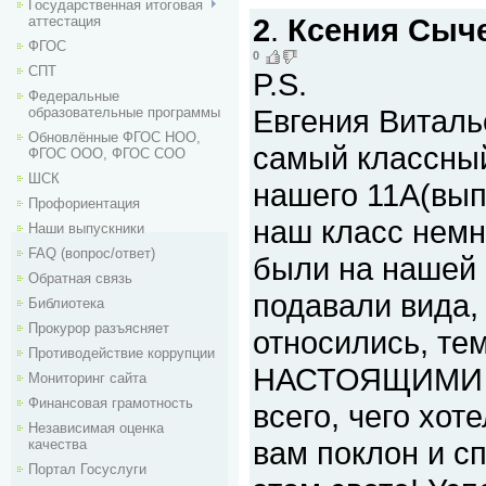
Государственная итоговая
2
.
Ксения Сыч
аттестация
ФГОС
0
СПТ
P.S.
Федеральные
Евгения Виталь
образовательные программы
Обновлённые ФГОС НОО,
самый классный
ФГОС ООО, ФГОС СОО
ШСК
нашего 11А(выпу
Профориентация
наш класс немн
Наши выпускники
FAQ (вопрос/ответ)
были на нашей с
Обратная связь
подавали вида,
Библиотека
Прокурор разъясняет
относились, те
Противодействие коррупции
НАСТОЯЩИМИ 
Мониторинг сайта
Финансовая грамотность
всего, чего хо
Независимая оценка
вам поклон и сп
качества
Портал Госуслуги