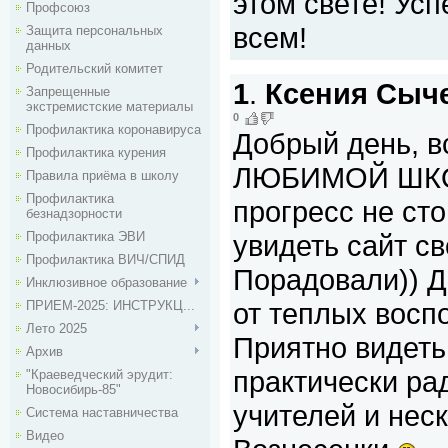
этом свете! Усп
Профсоюз
всем!
Защита персональных
данных
Родительский комитет
1
.
Ксения Сыч
Запрещенные
экстремистские материалы
0
Профилактика коронавируса
Добрый день, 
Профилактика курения
ЛЮБИМОЙ ШКОЛЕ
Правила приёма в школу
Профилактика
прогресс не ст
безнадзорности
увидеть сайт с
Профилактика ЭВИ
Профилактика ВИЧ/СПИД
Порадовали)) Д
Инклюзивное образование
от теплых восп
ПРИЕМ-2025: ИНСТРУКЦ...
Лето 2025
Приятно видеть
Архив
практически р
"Краеведческий эрудит:
Новосибирь-85"
учителей и нес
Система наставничества
Видео