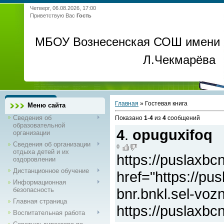
Четверг, 06.08.2026, 17:00
Приветствую Вас
Гость
МБОУ Вознесенская СОШ имени
Л.Чекмарёва
Главная
»
Гостевая книга
Меню сайта
Сведения об
Показано
1
-
4
из
4
сообщений
образовательной
4
.
opuguxifoq
организации
Сведения об организации
0
отдыха детей и их
https://puslaxbc
оздоровлении
Дистанционное обучение
href="https://p
Информационная
bnr.bnkl.sel-voz
безопасность
Главная страница
https://puslaxbc
Воспитательная работа