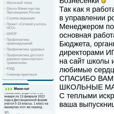
Вознесенки
Школьный театр
Так как я рабо
Школа Министерства
Просвещения России
в управлении ро
Служба медиации
Менеджером по 
Проект «Сетевой учитель
НСО»
основная работ
ШНОР
Профилактика
Бюджета, орган
правонарушений
Профилактика здоровья
директорами ИП
Профилактика детского
на сайт школы 
дорожно-транспортного
травматизма
любимые сердц
ЮИД
Семинар-практикум
СПАСИБО ВАМ
ШКОЛЬНЫЕ МА
Мини-чат
С теплыми иск
ваша выпускни