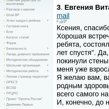
Советник директора по
воспитанию
3
.
Евгения Вит
Разговор о важном
mail
Штаб ВР
Успех каждого ребёнка
0
Ксения, спасиб
Гостевая книга
Блог
Хорошая встреч
Каталог статей
ребята, состоя
Форум
Безопасность
лет спустя". Да
Лагерь дневного пребывания
покинули стены
Методические объединения
Школьная организация
меня уже взросл
Методическая работа
Я желаю вам, в
Личная страница педагогов
ОРКСЭ
родным здоровь
ВСОШ
всего самого н
РРЦРО
Проект "Орлята России"
И, конечно, до 
Движение Первых