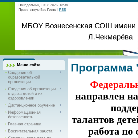
Понедельник, 10.08.2026, 18:38
Приветствую Вас
Гость
|
RSS
МБОУ Вознесенская СОШ имени
Л.Чекмарёва
Программа 
Меню сайта
Сведения об
образовательной
Федеральн
организации
Сведения об организации
направлен на
отдыха детей и их
оздоровлении
подде
Дистанционное обучение
Информационная
талантов дете
безопасность
Главная страница
работа по 
Воспитательная работа