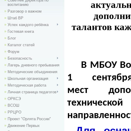
Советник директора по
актуаль
воспитанию
Разговор о важном
дополни
Штаб ВР
талантов каж
Успех каждого ребёнка
Гостевая книга
Блог
Каталог статей
Форум
Безопасность
В МБОУ Во
Лагерь дневного пребывания
Методические объединения
1 сентяб
Школьная организация
Методическая работа
мест допо
Личная страница педагогов
ОРКСЭ
техническ
ВСОШ
РРЦРО
направленнос
Проект "Орлята России"
Движение Первых
Для оснащ