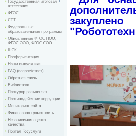
Государственная итоговая
аттестация
дополните
ФГОС
закуплено
СПТ
Федеральные
"Робототехн
образовательные программы
Обновлённые ФГОС НОО,
ФГОС ООО, ФГОС СОО
ШСК
Профориентация
Наши выпускники
FAQ (вопрос/ответ)
Обратная связь
Библиотека
Прокурор разъясняет
Противодействие коррупции
Мониторинг сайта
Финансовая грамотность
Независимая оценка
качества
Портал Госуслуги