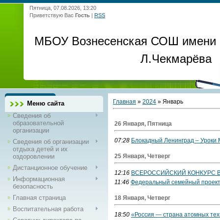
Пятница, 07.08.2026, 13:20
Приветствую Вас
Гость
|
RSS
МБОУ Вознесенская СОШ имени
Л.Чекмарёва
Главная
»
2024
»
Январь
Меню сайта
Сведения об
образовательной
26 Января, Пятница
организации
07:28
Блокадный Ленинград – Уроки
Сведения об организации
отдыха детей и их
оздоровлении
25 Января, Четверг
Дистанционное обучение
12:16
ВСЕРОССИЙСКИЙ КОНКУРС В
Информационная
11:46
Федеральный семейный проект
безопасность
Главная страница
18 Января, Четверг
Воспитательная работа
18:50
«Россия — страна атомных тех