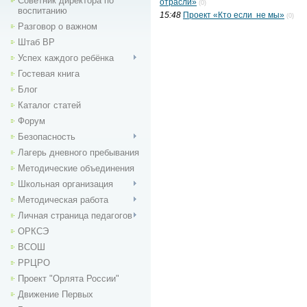
Советник директора по
отрасли»
(0)
воспитанию
15:48
Проект «Кто если не мы»
(0)
Разговор о важном
Штаб ВР
Успех каждого ребёнка
Гостевая книга
Блог
Каталог статей
Форум
Безопасность
Лагерь дневного пребывания
Методические объединения
Школьная организация
Методическая работа
Личная страница педагогов
ОРКСЭ
ВСОШ
РРЦРО
Проект "Орлята России"
Движение Первых