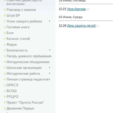
Советник директора по
18 Июня, Пятница
воспитанию
11:21
Урок Арктики
Разговор о важном
(0)
Штаб ВР
02 Июня, Среда
Успех каждого ребёнка
11:26
День защиты детей
(0)
Гостевая книга
Блог
Каталог статей
Форум
Безопасность
Лагерь дневного пребывания
Методические объединения
Школьная организация
Методическая работа
Личная страница педагогов
ОРКСЭ
ВСОШ
РРЦРО
Проект "Орлята России"
Движение Первых