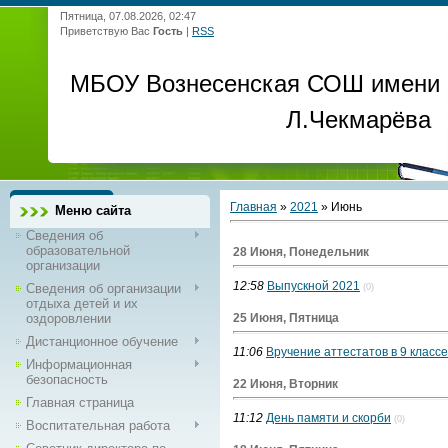
Пятница, 07.08.2026, 02:47
Приветствую Вас
Гость
|
RSS
МБОУ Вознесенская СОШ имени
Л.Чекмарёва
Главная
»
2021
»
Июнь
Меню сайта
Сведения об
образовательной
28 Июня, Понедельник
организации
12:58
Выпускной 2021
Сведения об организации
(0)
отдыха детей и их
оздоровлении
25 Июня, Пятница
Дистанционное обучение
11:06
Вручение аттестатов в 9 классе
Информационная
безопасность
22 Июня, Вторник
Главная страница
11:12
День памяти и скорби
(0)
Воспитательная работа