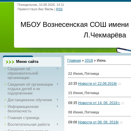
Понедельник, 10.08.2026, 14:11
Приветствую Вас
Гость
|
RSS
МБОУ Вознесенская СОШ имени
Л.Чекмарёва
Главная
»
2018
»
Июнь
Меню сайта
Сведения об
образовательной
22 Июня, Пятница
организации
10:35
Новости от 22.06.2018г
Сведения об организации
(0)
отдыха детей и их
оздоровлении
15 Июня, Пятница
Дистанционное обучение
09:35
Новости от 14. 06. 2018 г.
(0)
Информационная
безопасность
08 Июня, Пятница
Главная страница
09:06
Новости от 08. 06. 2018г
(0)
Воспитательная работа