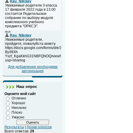
Для добавления необходима
авторизация
Наш опрос
Оцените мой сайт
Отлично
Хорошо
Неплохо
Плохо
Ужасно
Результаты
|
Архив опросов
Всего ответов:
29