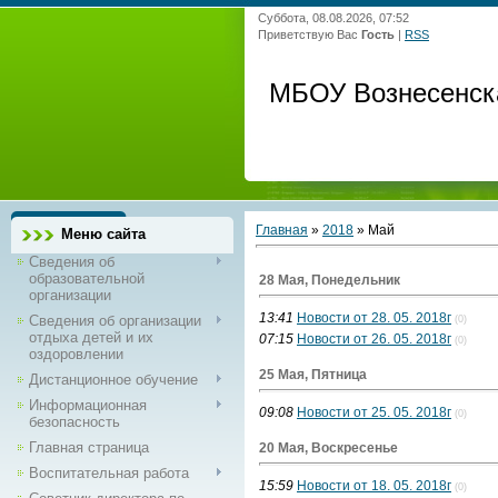
Суббота, 08.08.2026, 07:52
Приветствую Вас
Гость
|
RSS
МБОУ Вознесенск
Главная
»
2018
»
Май
Меню сайта
Сведения об
образовательной
28 Мая, Понедельник
организации
13:41
Новости от 28. 05. 2018г
Сведения об организации
(0)
отдыха детей и их
07:15
Новости от 26. 05. 2018г
(0)
оздоровлении
25 Мая, Пятница
Дистанционное обучение
Информационная
09:08
Новости от 25. 05. 2018г
(0)
безопасность
Главная страница
20 Мая, Воскресенье
Воспитательная работа
15:59
Новости от 18. 05. 2018г
(0)