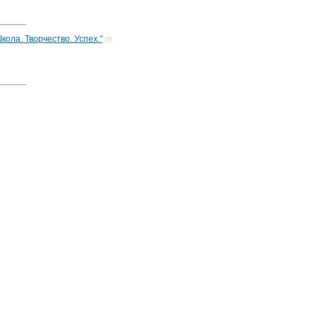
кола. Творчество. Успех."
(0)