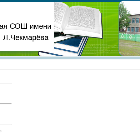
ая СОШ имени
Л.Чекмарёва
0)