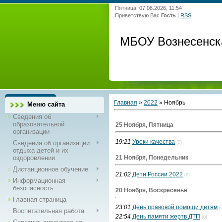
Пятница, 07.08.2026, 11:54
Приветствую Вас
Гость
|
RSS
МБОУ Вознесенск
Главная
»
2022
»
Ноябрь
Меню сайта
Сведения об
образовательной
25 Ноября, Пятница
организации
19:21
Уроки качества
Сведения об организации
(0)
отдыха детей и их
оздоровлении
21 Ноября, Понедельник
Дистанционное обучение
21:02
Дети России 2022
(0)
Информационная
безопасность
20 Ноября, Воскресенье
Главная страница
23:01
День правовой помощи детям
(
Воспитательная работа
22:54
День памяти жертв ДТП
(0)