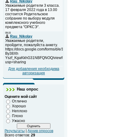
Для добавления необходима
авторизация
Наш опрос
Оцените мой сайт
Отлично
Хорошо
Неплохо
Плохо
Ужасно
Результаты
|
Архив опросов
Всего ответов:
29