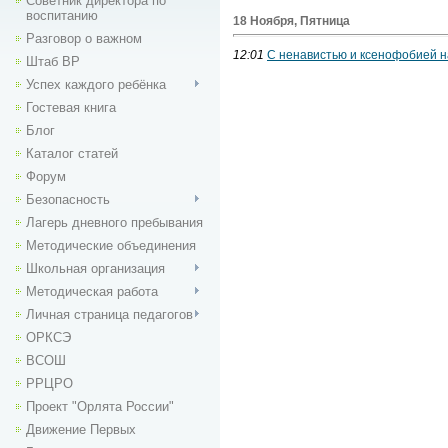
Советник директора по
воспитанию
18 Ноября, Пятница
Разговор о важном
12:01
С ненавистью и ксенофобией н
Штаб ВР
Успех каждого ребёнка
Гостевая книга
Блог
Каталог статей
Форум
Безопасность
Лагерь дневного пребывания
Методические объединения
Школьная организация
Методическая работа
Личная страница педагогов
ОРКСЭ
ВСОШ
РРЦРО
Проект "Орлята России"
Движение Первых