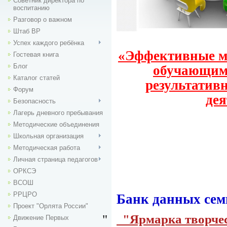
Советник директора по
воспитанию
Разговор о важном
Штаб ВР
Успех каждого ребёнка
«Эффективные м
Гостевая книга
Блог
обучающим
Каталог статей
результатив
Форум
дея
Безопасность
Лагерь дневного пребывания
Методические объединения
Школьная организация
Методическая работа
Личная страница педагогов
ОРКСЭ
ВСОШ
РРЦРО
Банк данных сем
Проект "Орлята России"
"
"Ярмарка творчес
Движение Первых