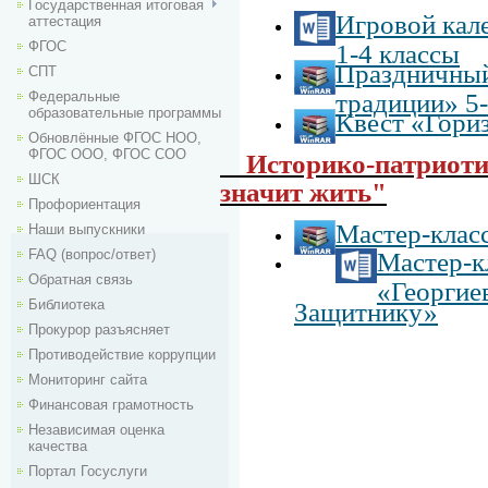
Государственная итоговая
Игровой кал
аттестация
ФГОС
1-4 классы
Праздничный
СПТ
Федеральные
традиции» 5-
образовательные программы
Квест «Гориз
Обновлённые ФГОС НОО,
ФГОС ООО, ФГОС СОО
Историко-патриоти
ШСК
значит жить"
Профориентация
Мастер-клас
Наши выпускники
FAQ (вопрос/ответ)
Мастер-к
Обратная связь
«Георгие
Библиотека
Защитнику»
Прокурор разъясняет
Противодействие коррупции
Мониторинг сайта
Финансовая грамотность
Независимая оценка
качества
Портал Госуслуги