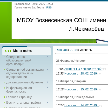
Воскресенье, 09.08.2026, 14:23
Приветствую Вас
Гость
|
RSS
МБОУ Вознесенская СОШ имени
Л.Чекмарёва
Главная
»
2019
»
Февраль
Меню сайта
Сведения об
образовательной
28 Февраля, Четверг
организации
13:05
Акция "ЕГЭ для родителей"
Сведения об организации
(0)
отдыха детей и их
12:53
Новости от 28. 02. 2019г
(0)
оздоровлении
19 Февраля, Вторник
Дистанционное обучение
Информационная
13:18
Новости от 15. 02. 2019г
(0)
безопасность
Главная страница
18 Февраля, Понедельник
Воспитательная работа
13:27
Новости от 14. 02. 2019 г
(0)