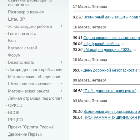
Советник директора по
воспитанию
17 Марта, Пятница
Разговор о важном
03:38
Всемирный день защиты прав 
Штаб ВР
Успех каждого ребёнка
16 Марта, Четверг
Гостевая книга
09:41
Соревнования школьного спорт
Блог
06:06
«Цифровой ликбез»
(0)
Каталог статей
03:30
«Марафон доверия. 2023»
(0)
Форум
10 Марта, Пятница
Безопасность
Лагерь дневного пребывания
09:07
День дорожной безопасности
(
Методические объединения
09 Марта, Четверг
Школьная организация
Методическая работа
06:58
“Твоё здоровье в твоих руках”
(0
Личная страница педагогов
03 Марта, Пятница
ОРКСЭ
00:10
Всемирный день гражданской 
ВСОШ
00:04
ПРОГРАММА «ПУШКИНСКАЯ КА
РРЦРО
Проект "Орлята России"
Движение Первых