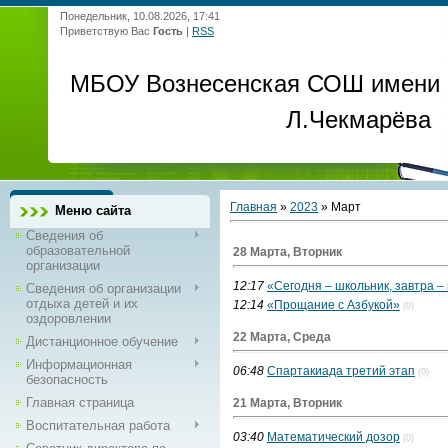
Понедельник, 10.08.2026, 17:41
Приветствую Вас
Гость
|
RSS
МБОУ Вознесенская СОШ имени
Л.Чекмарёва
Главная
»
2023
»
Март
Меню сайта
Сведения об
образовательной
28 Марта, Вторник
организации
12:17
«Сегодня – школьник, завтра –
Сведения об организации
отдыха детей и их
12:14
«Прощание с Азбукой»
(0)
оздоровлении
22 Марта, Среда
Дистанционное обучение
Информационная
06:48
Спартакиада третий этап
(0)
безопасность
Главная страница
21 Марта, Вторник
Воспитательная работа
03:40
Математический дозор
(0)