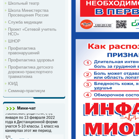
Школьный театр
Школа Министерства
Просвещения России
Служба медиации
Проект «Сетевой учитель
НСО»
ШНОР
Профилактика
правонарушений
Профилактика здоровья
Профилактика детского
дорожно-транспортного
травматизма
ЮИД
Семинар-практикум
Мини-чат