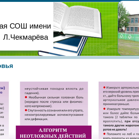
ая СОШ имени
Л.Чекмарёва
овья