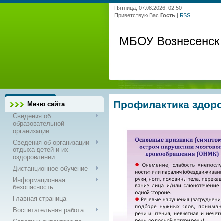
Пятница, 07.08.2026, 02:50
Приветствую Вас
Гость
|
RSS
МБОУ Вознесенск
Профилактика здор
Меню сайта
Сведения об
образовательной
организации
Сведения об организации
отдыха детей и их
оздоровлении
Дистанционное обучение
Информационная
безопасность
Главная страница
Воспитательная работа