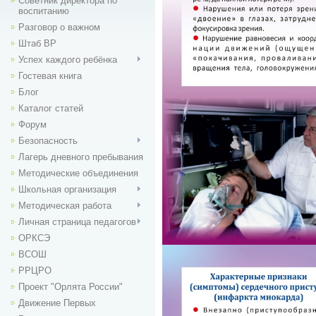
Советник директора по
воспитанию
Разговор о важном
Штаб ВР
Успех каждого ребёнка
Гостевая книга
Блог
Каталог статей
Форум
Безопасность
Лагерь дневного пребывания
Методические объединения
Школьная организация
Методическая работа
Личная страница педагогов
ОРКСЭ
ВСОШ
РРЦРО
Проект "Орлята России"
Движение Первых