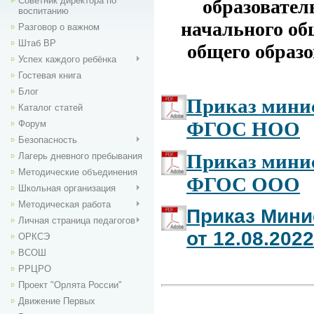
Советник директора по
образовател
воспитанию
начального об
Разговор о важном
Штаб ВР
общего образ
Успех каждого ребёнка
Гостевая книга
Блог
Приказ мини
Каталог статей
ФГОС НОО
Форум
Безопасность
Приказ мини
Лагерь дневного пребывания
Методические объединения
ФГОС ООО
Школьная организация
Методическая работа
Приказ Мини
Личная страница педагогов
от 12.08.202
ОРКСЭ
ВСОШ
РРЦРО
Проект "Орлята России"
Движение Первых