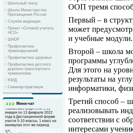
Школьный театр
ООП тремя способ
Школа Министерства
Просвещения России
Первый – в струк
Служба медиации
может предусмотр
Проект «Сетевой учитель
НСО»
и учебные модули.
ШНОР
Профилактика
Второй – школа мо
правонарушений
Профилактика здоровья
программы углубл
Профилактика детского
Для этого на уро
дорожно-транспортного
травматизма
результаты на угл
ЮИД
информатики, физи
Семинар-практикум
Третий способ – ш
Мини-чат
реализовывать ин
соответствии с об
интересами ученик