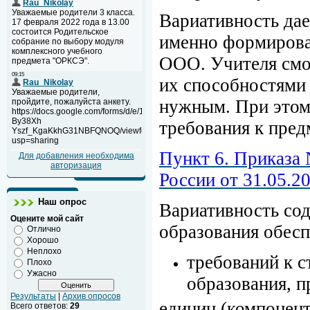
Вариативность дае
именно формиров
ООО. Учителя смог
их способностями 
нужным. При этом,
требования к пред
Пункт 6. Приказа
Для добавления необходима
авторизация
России от 31.05.
Наш опрос
Вариативность со
Оцените мой сайт
образования обесп
Отлично
Хорошо
Неплохо
требований к 
Плохо
Ужасно
образования, 
Результаты
|
Архив опросов
единиц (компонент
Всего ответов:
29