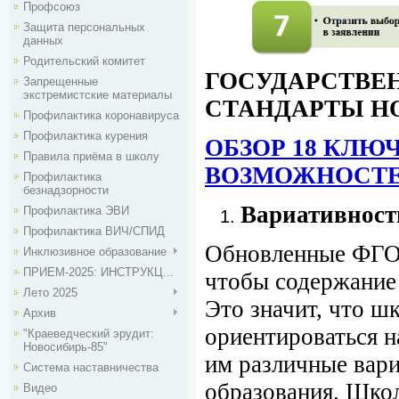
Профсоюз
Защита персональных
данных
Родительский комитет
ГОСУДАРСТВЕ
Запрещенные
экстремистские материалы
СТАНДАРТЫ НО
Профилактика коронавируса
Профилактика курения
ОБЗОР 18 КЛЮ
Правила приёма в школу
ВОЗМОЖНОСТ
Профилактика
безнадзорности
Вариативност
Профилактика ЭВИ
Профилактика ВИЧ/СПИД
Обновленные ФГО
Инклюзивное образование
ПРИЕМ-2025: ИНСТРУКЦ...
чтобы содержани
Лето 2025
Это значит, что ш
Архив
ориентироваться н
"Краеведческий эрудит:
Новосибирь-85"
им различные вари
Система наставничества
образования. Школ
Видео