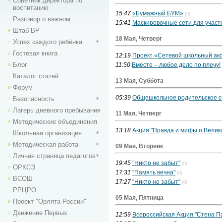
Советник директора по
воспитанию
15:47
«Бумажный БУМ»
(0)
Разговор о важном
15:41
Маскировочные сети для участ
Штаб ВР
18 Мая, Четверг
Успех каждого ребёнка
Гостевая книга
12:19
Проект «Сетевой школьный ак
Блог
11:50
Вместе – любое дело по плечу!
Каталог статей
13 Мая, Суббота
Форум
05:39
Общешкольное родительское 
Безопасность
Лагерь дневного пребывания
11 Мая, Четверг
Методические объединения
13:18
Акция "Правда и мифы о Велик
Школьная организация
Методическая работа
09 Мая, Вторник
Личная страница педагогов
19:45
"Никто не забыт"
(0)
ОРКСЭ
17:31
"Память вечна"
(0)
ВСОШ
17:27
"Никто не забыт"
(0)
РРЦРО
05 Мая, Пятница
Проект "Орлята России"
Движение Первых
12:59
Всероссийская Акция "Стена П