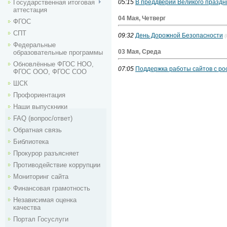
Государственная итоговая
05:15
В преддверии Великого праздн
аттестация
04 Мая, Четверг
ФГОС
СПТ
09:32
День Дорожной Безопасности
(
Федеральные
03 Мая, Среда
образовательные программы
Обновлённые ФГОС НОО,
07:05
Поддержка работы сайтов с р
ФГОС ООО, ФГОС СОО
ШСК
Профориентация
Наши выпускники
FAQ (вопрос/ответ)
Обратная связь
Библиотека
Прокурор разъясняет
Противодействие коррупции
Мониторинг сайта
Финансовая грамотность
Независимая оценка
качества
Портал Госуслуги