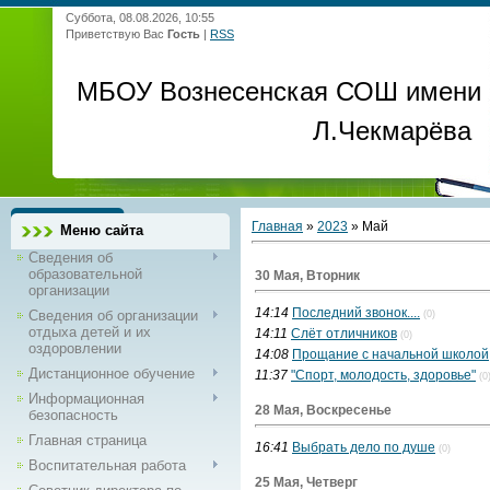
Суббота, 08.08.2026, 10:55
Приветствую Вас
Гость
|
RSS
МБОУ Вознесенская СОШ имени
Л.Чекмарёва
Главная
»
2023
»
Май
Меню сайта
Сведения об
образовательной
30 Мая, Вторник
организации
14:14
Последний звонок....
Сведения об организации
(0)
отдыха детей и их
14:11
Слёт отличников
(0)
оздоровлении
14:08
Прощание с начальной школой
Дистанционное обучение
11:37
"Спорт, молодость, здоровье"
(0
Информационная
28 Мая, Воскресенье
безопасность
Главная страница
16:41
Выбрать дело по душе
(0)
Воспитательная работа
25 Мая, Четверг