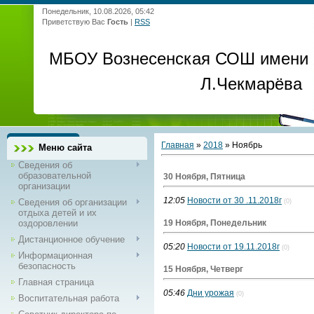
Понедельник, 10.08.2026, 05:42
Приветствую Вас
Гость
|
RSS
МБОУ Вознесенская СОШ имени
Л.Чекмарёва
Главная
»
2018
»
Ноябрь
Меню сайта
Сведения об
образовательной
30 Ноября, Пятница
организации
12:05
Новости от 30 .11.2018г
Сведения об организации
(0)
отдыха детей и их
оздоровлении
19 Ноября, Понедельник
Дистанционное обучение
05:20
Новости от 19.11.2018г
(0)
Информационная
безопасность
15 Ноября, Четверг
Главная страница
05:46
Дни урожая
(0)
Воспитательная работа