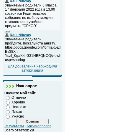
Для добавления необходима
авторизация
Наш опрос
Оцените мой сайт
Отлично
Хорошо
Неплохо
Плохо
Ужасно
Результаты
|
Архив опросов
Всего ответов:
29