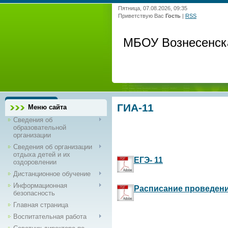
Пятница, 07.08.2026, 09:35
Приветствую Вас
Гость
|
RSS
МБОУ Вознесенск
ГИА-11
Меню сайта
Сведения об
образовательной
организации
Сведения об организации
отдыха детей и их
ЕГЭ- 11
оздоровлении
Дистанционное обучение
Информационная
Расписание проведен
безопасность
Главная страница
Воспитательная работа