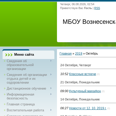
Четверг, 06.08.2026, 02:54
Приветствую Вас
Гость
|
RSS
МБОУ Вознесенск
Главная
»
2019
»
Октябрь
Меню сайта
Сведения об
образовательной
24 Октября, Четверг
организации
10:52
Классные встречи
Сведения об организации
(0)
отдыха детей и их
оздоровлении
21 Октября, Понедельник
Дистанционное обучение
09:00
Культурный марафон
(0)
Информационная
безопасность
14 Октября, Понедельник
Главная страница
06:27
Новости от 12. 10. 2019 г.
(0)
Воспитательная работа