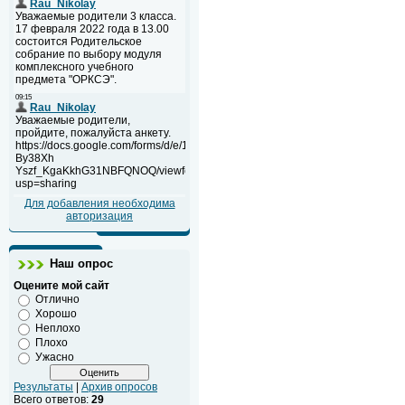
Для добавления необходима
авторизация
Наш опрос
Оцените мой сайт
Отлично
Хорошо
Неплохо
Плохо
Ужасно
Результаты
|
Архив опросов
Всего ответов:
29