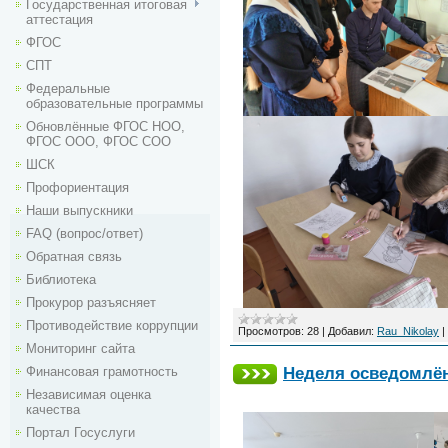
Государственная итоговая
аттестация
ФГОС
СПТ
Федеральные
образовательные программы
Обновлённые ФГОС НОО,
ФГОС ООО, ФГОС СОО
ШСК
Профориентация
Наши выпускники
FAQ (вопрос/ответ)
Обратная связь
Библиотека
Прокурор разъясняет
Противодействие коррупции
Просмотров:
28
|
Добавил:
Rau_Nikolay
|
Мониторинг сайта
Неделя осведомлё
Финансовая грамотность
Независимая оценка
качества
Портал Госуслуги