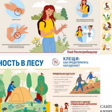
САНП
клеще