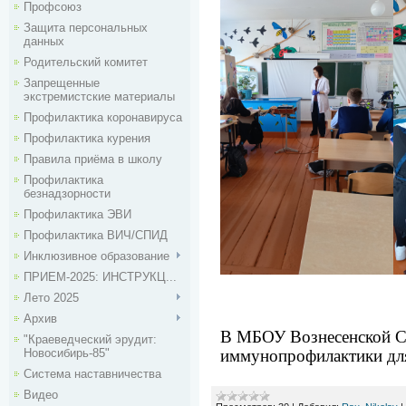
Профсоюз
Защита персональных
данных
Родительский комитет
Запрещенные
экстремистские материалы
Профилактика коронавируса
Профилактика курения
Правила приёма в школу
Профилактика
безнадзорности
Профилактика ЭВИ
Профилактика ВИЧ/СПИД
Инклюзивное образование
ПРИЕМ-2025: ИНСТРУКЦ...
Лето 2025
Архив
В МБОУ Вознесенской СО
"Краеведческий эрудит:
иммунопрофилактики для
Новосибирь-85"
Система наставничества
Видео