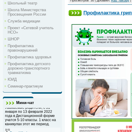
Просмотров:
30
|
Добавил:
Rau_Nikolay
|
Школьный театр
Школа Министерства
Профилактика грип
Просвещения России
Служба медиации
Проект «Сетевой учитель
НСО»
ШНОР
Профилактика
правонарушений
Профилактика здоровья
Профилактика детского
дорожно-транспортного
травматизма
ЮИД
Семинар-практикум
Мини-чат