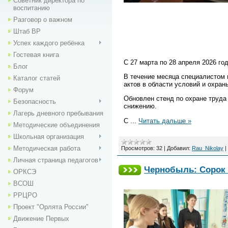
Советник директора по
воспитанию
Разговор о важном
Штаб ВР
Успех каждого ребёнка
Гостевая книга
С 27 марта по 28 апреля 2026 г
Блог
В течение месяца специалистом 
Каталог статей
актов в области условий и охра
Форум
Обновлен стенд по охране труда
Безопасность
снижению.
Лагерь дневного пребывания
С
...
Читать дальше »
Методические объединения
Школьная организация
Методическая работа
Просмотров:
32
|
Добавил:
Rau_Nikolay
|
Личная страница педагогов
Чернобыль: Сорок 
ОРКСЭ
ВСОШ
РРЦРО
Проект "Орлята России"
Движение Первых