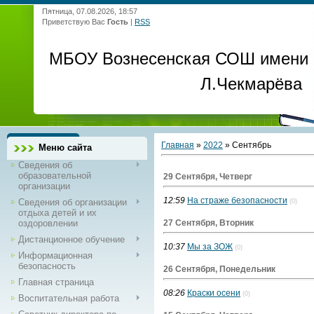
Пятница, 07.08.2026, 18:57
Приветствую Вас
Гость
|
RSS
МБОУ Вознесенская СОШ имени
Л.Чекмарёва
Главная
»
2022
»
Сентябрь
Меню сайта
Сведения об
образовательной
29 Сентября, Четверг
организации
12:59
На страже безопасности
Сведения об организации
(0)
отдыха детей и их
оздоровлении
27 Сентября, Вторник
Дистанционное обучение
10:37
Мы за ЗОЖ
(0)
Информационная
безопасность
26 Сентября, Понедельник
Главная страница
08:26
Краски осени
(0)
Воспитательная работа