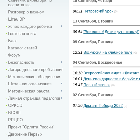
Советник директора по
15 Сентября, Четверг
воспитанию
06:31
Петровский урок
Разговор о важном
(0)
Штаб ВР
13 Сентября, Вторник
Успех каждого ребёнка
09:54
"Внимание! Дети идут в школу!"
Гостевая книга
Блог
09 Сентября, Пятница
Каталог статей
12:31
Экскурсия на хлебное поле
(0)
Форум
Безопасность
04 Сентября, Воскресенье
Лагерь дневного пребывания
16:10
Всероссийская акция «Диктан
Методические объединения
16:01
День солидарности в борьбе с
Школьная организация
15:47
Первый звонок
(0)
Методическая работа
02 Сентября, Пятница
Личная страница педагогов
ОРКСЭ
07:50
Диктант Победы 2022
(0)
ВСОШ
РРЦРО
Проект "Орлята России"
Движение Первых