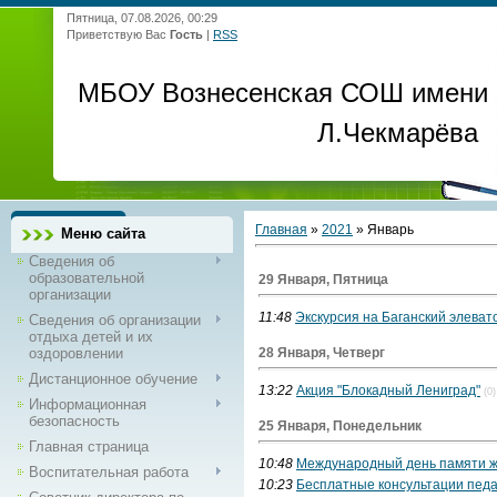
Пятница, 07.08.2026, 00:29
Приветствую Вас
Гость
|
RSS
МБОУ Вознесенская СОШ имени
Л.Чекмарёва
Главная
»
2021
»
Январь
Меню сайта
Сведения об
образовательной
29 Января, Пятница
организации
11:48
Экскурсия на Баганский элеват
Сведения об организации
отдыха детей и их
оздоровлении
28 Января, Четверг
Дистанционное обучение
13:22
Акция "Блокадный Лениград"
(0)
Информационная
безопасность
25 Января, Понедельник
Главная страница
10:48
Международный день памяти ж
Воспитательная работа
10:23
Бесплатные консультации педа