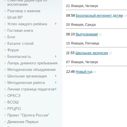
Советник директора по
воспитанию
21 Января, Четверг
Разговор о важном
09:58
Безопасный интернет детям
(0)
Штаб ВР
Успех каждого ребёнка
20 Января, Среда
Гостевая книга
06:10
Выпускникам!
(0)
Блог
Каталог статей
15 Января, Пятница
Форум
11:55
Школьная экскурсия
(0)
Безопасность
07 Января, Четверг
Лагерь дневного пребывания
Методические объединения
12:46
Новый год
(0)
Школьная организация
Методическая работа
Личная страница педагогов
ОРКСЭ
ВСОШ
РРЦРО
Проект "Орлята России"
Движение Первых