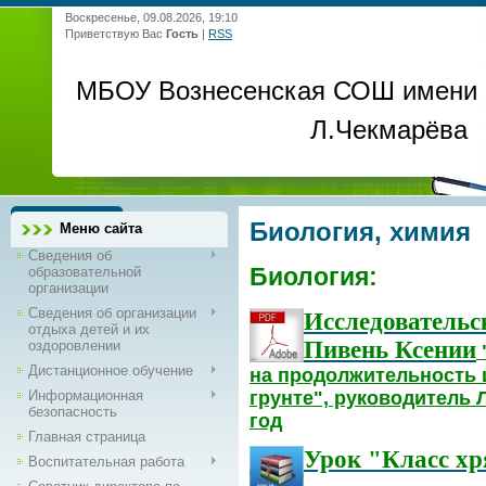
Воскресенье, 09.08.2026, 19:10
Приветствую Вас
Гость
|
RSS
МБОУ Вознесенская СОШ имени
Л.Чекмарёва
Биология, химия
Меню сайта
Сведения об
Биология:
образовательной
организации
Сведения об организации
Исследовательс
отдыха детей и их
Пивень Ксении
оздоровлении
Дистанционное обучение
на продолжительность 
грунте", руководитель 
Информационная
безопасность
год
Главная страница
Урок "Класс х
Воспитательная работа