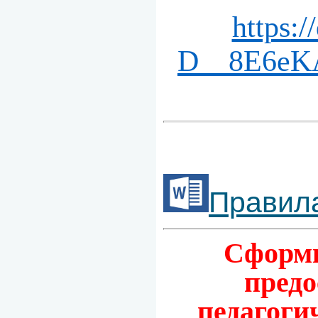
https:
D__8E6eK
Правила
Сформи
предо
педагоги