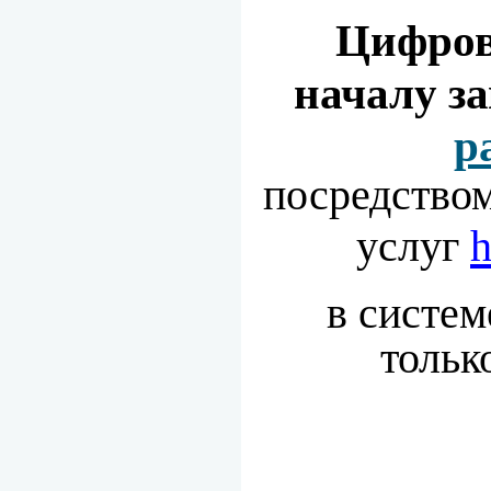
Цифров
началу за
р
посредство
услуг
h
в систе
тольк