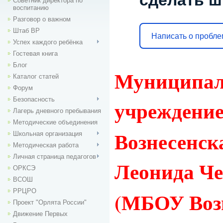
сделать ш
Советник директора по
воспитанию
Разговор о важном
Штаб ВР
Написать о пробл
Успех каждого ребёнка
Гостевая книга
Блог
Муниципал
Каталог статей
Форум
Безопасность
учреждени
Лагерь дневного пребывания
Методические объединения
Вознесенск
Школьная организация
Методическая работа
Личная страница педагогов
Леонида Ч
ОРКСЭ
ВСОШ
РРЦРО
(МБОУ Воз
Проект "Орлята России"
Движение Первых