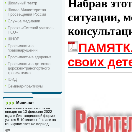
Набрав этот
Школьный театр
Школа Министерства
ситуации, 
Просвещения России
Служба медиации
консультац
Проект «Сетевой учитель
НСО»
ШНОР
ПАМЯТКА
Профилактика
правонарушений
Профилактика здоровья
своих дет
Профилактика детского
дорожно-транспортного
травматизма
ЮИД
Семинар-практикум
Мини-чат