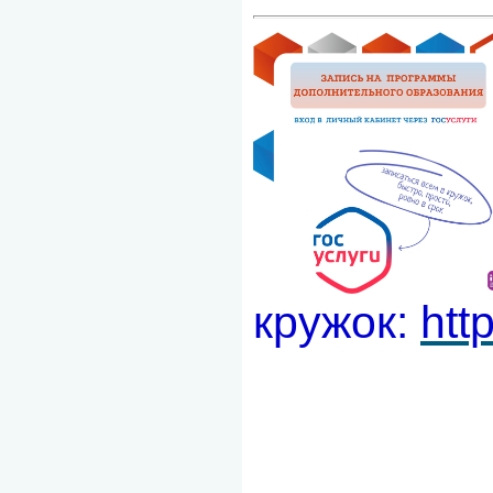
кружок:
htt