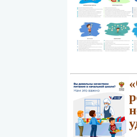
«
р
н
у