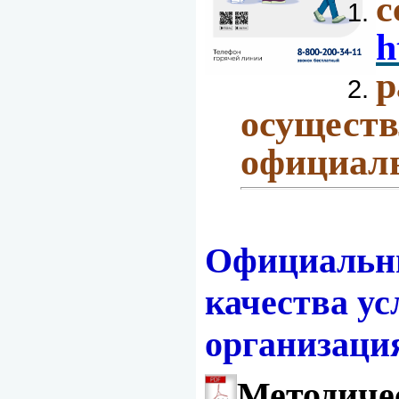
h
осущест
официаль
Официальны
качества ус
организац
Методиче