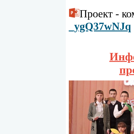
Проект - к
_ygQ37wNJq
Инфо
пр