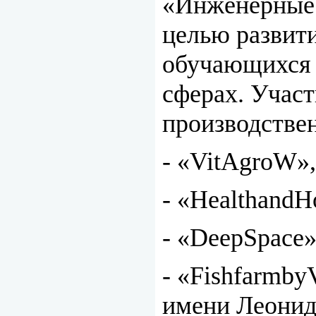
«Инженерные 
целью развит
обучающихся 
сферах. Участ
производстве
- «VitAgroW
- «Healthan
- «DeepSpace
- «Fishfarmb
имени Леонид