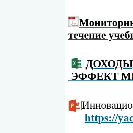
Монито
ри
течение учеб
ДОХОДЫ
ЭФФЕКТ М
Инновацио
https://y