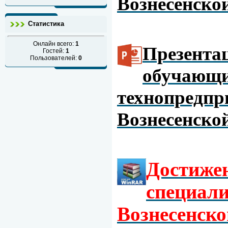
Вознесенско
Статистика
Онлайн всего:
1
Презентац
Гостей:
1
Пользователей:
0
обучающи
технопредп
Вознесенско
Достиже
специал
Вознесенско