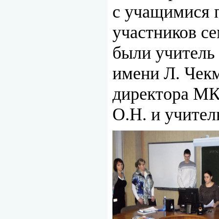
с учащимися 
участников се
были учител
имени Л. Чекм
директора М
О.Н. и учител