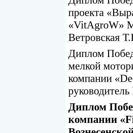
проекта «Выр
«VitAgroW» 
Ветровская Т.
Диплом Побед
мелкой мотори
компании «D
руководитель 
Диплом Побед
компании «F
Вознесенско