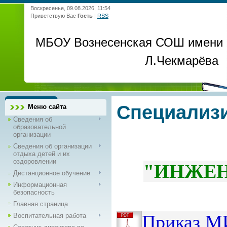
Воскресенье, 09.08.2026, 11:54
Приветствую Вас
Гость
|
RSS
МБОУ Вознесенская СОШ имени
Л.Чекмарёва
Специализ
Меню сайта
Сведения об
образовательной
организации
Сведения об организации
отдыха детей и их
оздоровлении
"ИНЖЕН
Дистанционное обучение
Информационная
безопасность
Главная страница
Приказ М
Воспитательная работа