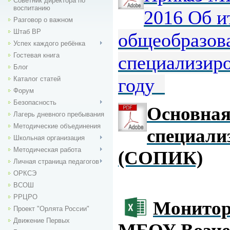
Советник директора по
воспитанию
2016 Об и
Разговор о важном
Штаб ВР
общеобразова
Успех каждого ребёнка
Гостевая книга
специализиро
Блог
году
Каталог статей
Форум
Безопасность
Основная
Лагерь дневного пребывания
Методические объединения
специали
Школьная организация
Методическая работа
(СОПИК)
Личная страница педагогов
ОРКСЭ
ВСОШ
РРЦРО
Монитор
Проект "Орлята России"
Движение Первых