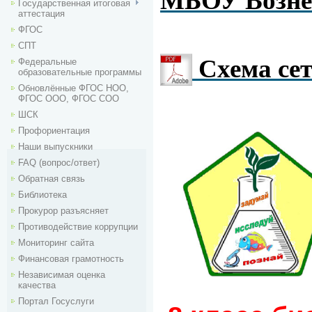
МБОУ Возне
Государственная итоговая
аттестация
ФГОС
СПТ
Схема се
Федеральные
образовательные программы
Обновлённые ФГОС НОО,
ФГОС ООО, ФГОС СОО
ШСК
Профориентация
Наши выпускники
FAQ (вопрос/ответ)
Обратная связь
Библиотека
Прокурор разъясняет
Противодействие коррупции
Мониторинг сайта
Финансовая грамотность
Независимая оценка
качества
Портал Госуслуги