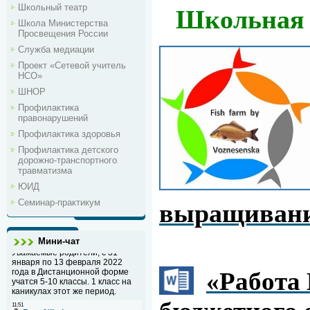
Школьная к
Школьный театр
Школа Министерства
Просвещения России
Служба медиации
Проект «Сетевой учитель
НСО»
ШНОР
Профилактика
правонарушений
Профилактика здоровья
Профилактика детского
дорожно-транспортного
травматизма
ЮИД
Семинар-практикум
выращивани
Мини-чат
«Работа