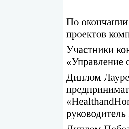
По окончании
проектов ком
Участники к
«Управление 
Диплом Лауре
предпринимат
«HealthandH
руководитель
Диплом Побед