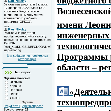
бюджетного 
Вознесенско
имени Леони
инженерных 
технологиче
Программы 
Для добавления необходима
авторизация
области – р
Наш опрос
Оцените мой сайт
Отлично
Хорошо
«Деятель
Неплохо
Плохо
Ужасно
технопредп
Результаты
|
Архив опросов
Всего ответов:
29