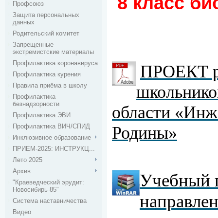
8 класс би
Профсоюз
Защита персональных
данных
Родительский комитет
Запрещенные
экстремистские материалы
Профилактика коронавируса
ПРОЕКТ р
Профилактика курения
Правила приёма в школу
школьнико
Профилактика
безнадзорности
области «Инж
Профилактика ЭВИ
Профилактика ВИЧ/СПИД
Родины»
Инклюзивное образование
ПРИЕМ-2025: ИНСТРУКЦ...
Лето 2025
Архив
Учебный п
"Краеведческий эрудит:
Новосибирь-85"
направлен
Система наставничества
Видео